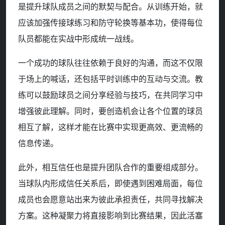
是提升球队成员之间的默契与配合。从训练开始，就
应该加强传接球练习和防守轮换等基本功，使得每位
队员都能在实战中形成统一战线。
一个成功的球队往往依赖于良好的沟通，而这不仅限
于场上的喊话，还包括平时训练中的互动与交流。教
练可以鼓励球员之间分享经验与技巧，在共同学习中
增强彼此理解。同时，要创造机会让各个位置的球员
相互了解，这样才能在比赛中实现更高效、更流畅的
信息传递。
此外，相互信任也是提升团队合作的重要组成部分。
当球队内形成信任关系后，即使遇到困难局面，每位
成员也会愿意站出来为彼此承担责任，共同寻找解决
方案。这种凝聚力将直接影响到比赛结果，因此活塞