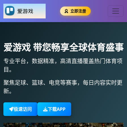
立即注册
爱游戏
带您畅享全球体育盛事
专业平台，数据精准，
高清直播
覆盖热门体育项
目。
聚焦足球、篮球、电竞等赛事，
每日内容实时更
新
。
极速访问
下载APP