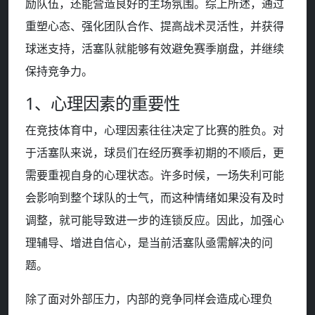
励队伍，还能营造良好的主场氛围。综上所述，通过
重塑心态、强化团队合作、提高战术灵活性，并获得
球迷支持，活塞队就能够有效避免赛季崩盘，并继续
保持竞争力。
1、心理因素的重要性
在竞技体育中，心理因素往往决定了比赛的胜负。对
于活塞队来说，球员们在经历赛季初期的不顺后，更
需要重视自身的心理状态。许多时候，一场失利可能
会影响到整个球队的士气，而这种情绪如果没有及时
调整，就可能导致进一步的连锁反应。因此，加强心
理辅导、增进自信心，是当前活塞队亟需解决的问
题。
除了面对外部压力，内部的竞争同样会造成心理负